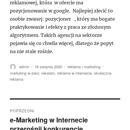
reklamowej, która w ofercie ma
pozycjonowanie w google. Najlepiej zlecić to
osobie zwanej: pozycjoner , który ma bogate
praktykowanie i efekty z praca ze złożonym
algorytmem. Takich agencji na sektorze
pojawia się co chwila więcej, dlatego że popyt
na nie stale rośnie.
Autor
Data
Kategorie
Tagi
admin
16 sierpnia 2020
reklama i marketing
publikacji
marketing w sieci
,
rekalam
,
reklama w internecie
,
skuteczna
reklama
Nawigacja
POPRZEDNI
wpisu
e-Marketing w Internecie
Poprzedni
przerośnij konkurencję.
wpis: