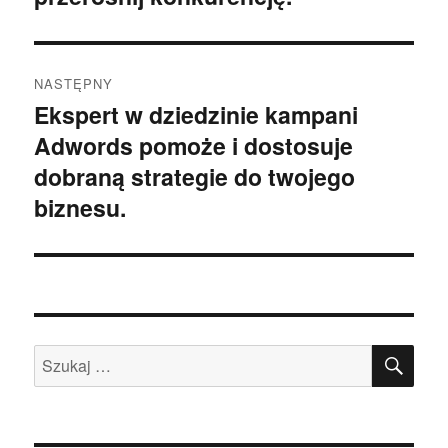
NASTĘPNY
Ekspert w dziedzinie kampani
Następny
Adwords pomoże i dostosuje
wpis:
dobraną strategie do twojego
biznesu.
SZU
Szukaj: