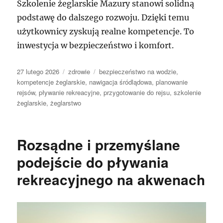
Szkolenie żeglarskie Mazury stanowi solidną
podstawę do dalszego rozwoju. Dzięki temu
użytkownicy zyskują realne kompetencje. To
inwestycja w bezpieczeństwo i komfort.
Data
Kategorie
Tagi
27 lutego 2026
zdrowie
bezpieczeństwo na wodzie
,
publikacji
kompetencje żeglarskie
,
nawigacja śródlądowa
,
planowanie
rejsów
,
pływanie rekreacyjne
,
przygotowanie do rejsu
,
szkolenie
żeglarskie
,
żeglarstwo
Rozsądne i przemyślane
podejście do pływania
rekreacyjnego na akwenach