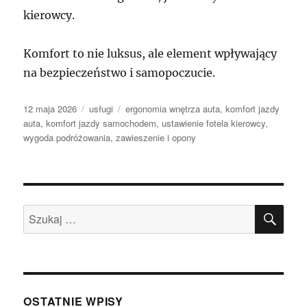
kierowcy.
Komfort to nie luksus, ale element wpływający
na bezpieczeństwo i samopoczucie.
Data
Kategorie
Tagi
12 maja 2026
usługi
ergonomia wnętrza auta
,
komfort jazdy
publikacji
auta
,
komfort jazdy samochodem
,
ustawienie fotela kierowcy
,
wygoda podróżowania
,
zawieszenie i opony
SZU
Szukaj:
OSTATNIE WPISY