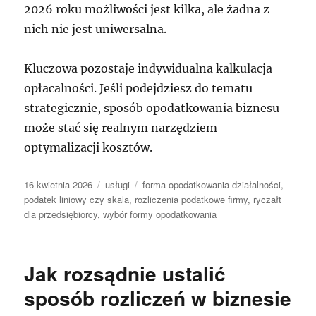
2026 roku możliwości jest kilka, ale żadna z
nich nie jest uniwersalna.
Kluczowa pozostaje indywidualna kalkulacja
opłacalności. Jeśli podejdziesz do tematu
strategicznie, sposób opodatkowania biznesu
może stać się realnym narzędziem
optymalizacji kosztów.
Data
Kategorie
Tagi
16 kwietnia 2026
usługi
forma opodatkowania działalności
,
publikacji
podatek liniowy czy skala
,
rozliczenia podatkowe firmy
,
ryczałt
dla przedsiębiorcy
,
wybór formy opodatkowania
Jak rozsądnie ustalić
sposób rozliczeń w biznesie