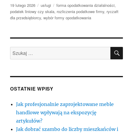
Data
Kategorie
Tagi
19 lutego 2026
usługi
forma opodatkowania działalności
,
publikacji
podatek liniowy czy skala
,
rozliczenia podatkowe firmy
,
ryczałt
dla przedsiębiorcy
,
wybór formy opodatkowania
SZU
Szukaj:
OSTATNIE WPISY
Jak profesjonalnie zaprojektowane meble
handlowe wpływają na ekspozycję
artykułów?
Jak dobrać szambo do liczby mieszkańców i