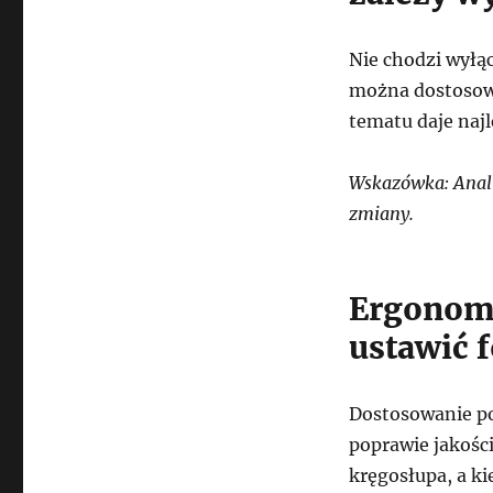
Nie chodzi wyłą
można dostosow
tematu daje najl
Wskazówka: Anali
zmiany.
Ergonomi
ustawić f
Dostosowanie po
poprawie jakości
kręgosłupa, a k