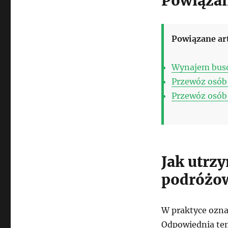
Powiązan
Powiązane ar
Wynajem busó
Przewóz osób 
Przewóz osób 
Jak utrz
podróżo
W praktyce ozna
Odpowiednia tem