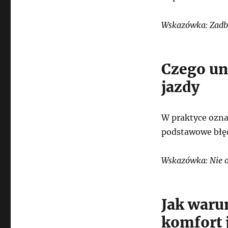
Wskazówka: Zadbaj
Czego un
jazdy
W praktyce ozna
podstawowe błęd
Wskazówka: Nie o
Jak waru
komfort 