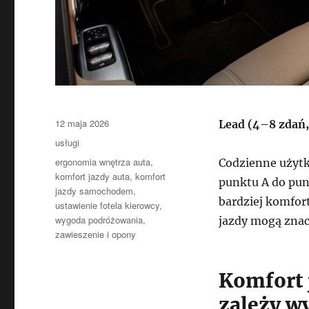
Data
12 maja 2026
Lead (4–8 zdań,
publikacji
Kategorie
usługi
Tagi
ergonomia wnętrza auta
,
Codzienne użytk
komfort jazdy auta
,
komfort
punktu A do pun
jazdy samochodem
,
bardziej komfor
ustawienie fotela kierowcy
,
wygoda podróżowania
,
jazdy mogą znac
zawieszenie i opony
Komfort 
zależy w