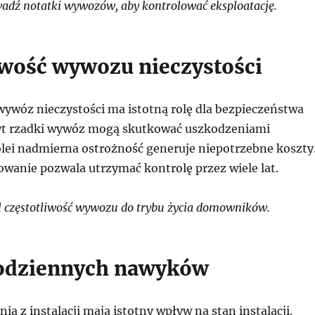
dź notatki wywozów, aby kontrolować eksploatację.
iwość wywozu nieczystości
ywóz nieczystości ma istotną rolę dla bezpieczeństwa
yt rzadki wywóz mogą skutkować uszkodzeniami
lei nadmierna ostrożność generuje niepotrzebne koszty
wanie pozwala utrzymać kontrolę przez wiele lat.
 częstotliwość wywozu do trybu życia domowników.
odziennych nawyków
ia z instalacji mają istotny wpływ na stan instalacji.