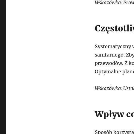
Wskazówka: Prowa
Częstotl
Systematyczny w
sanitarnego. Zb
przewodów. Z ko
Optymalne plano
Wskazówka: Ustal
Wpływ c
Sposób korzystan