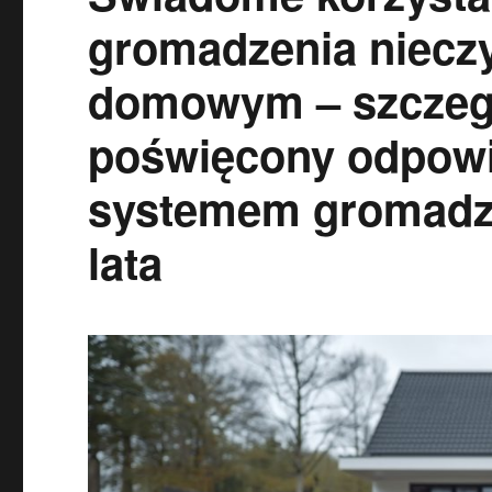
gromadzenia niecz
domowym – szczeg
poświęcony odpowi
systemem gromadze
lata