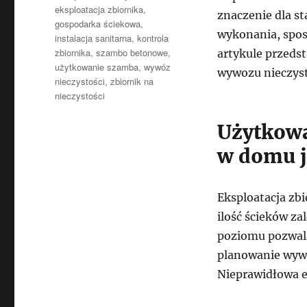
eksploatacja zbiornika
,
znaczenie dla st
gospodarka ściekowa
,
wykonania, spos
instalacja sanitarna
,
kontrola
zbiornika
,
szambo betonowe
,
artykule przeds
użytkowanie szamba
,
wywóz
wywozu nieczyst
nieczystości
,
zbiornik na
nieczystości
Użytkowa
w domu 
Eksploatacja zb
ilość ścieków za
poziomu pozwala 
planowanie wywo
Nieprawidłowa ek