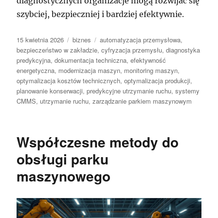
diagnostycznych organizacje mogą rozwijać się
szybciej, bezpieczniej i bardziej efektywnie.
Data
Kategorie
Tagi
15 kwietnia 2026
biznes
automatyzacja przemysłowa
,
publikacji
bezpieczeństwo w zakładzie
,
cyfryzacja przemysłu
,
diagnostyka
predykcyjna
,
dokumentacja techniczna
,
efektywność
energetyczna
,
modernizacja maszyn
,
monitoring maszyn
,
optymalizacja kosztów technicznych
,
optymalizacja produkcji
,
planowanie konserwacji
,
predykcyjne utrzymanie ruchu
,
systemy
CMMS
,
utrzymanie ruchu
,
zarządzanie parkiem maszynowym
Współczesne metody do
obsługi parku
maszynowego