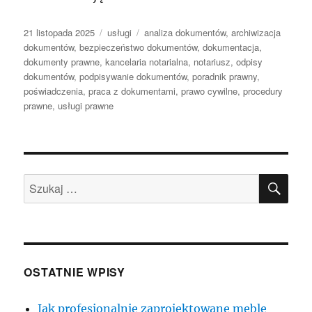
Data
Kategorie
Tagi
21 listopada 2025
usługi
analiza dokumentów
,
archiwizacja
publikacji
dokumentów
,
bezpieczeństwo dokumentów
,
dokumentacja
,
dokumenty prawne
,
kancelaria notarialna
,
notariusz
,
odpisy
dokumentów
,
podpisywanie dokumentów
,
poradnik prawny
,
poświadczenia
,
praca z dokumentami
,
prawo cywilne
,
procedury
prawne
,
usługi prawne
SZU
Szukaj:
OSTATNIE WPISY
Jak profesjonalnie zaprojektowane meble