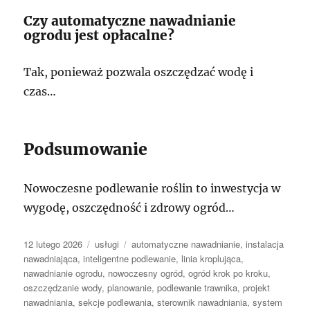
Czy automatyczne nawadnianie
ogrodu jest opłacalne?
Tak, ponieważ pozwala oszczędzać wodę i
czas…
Podsumowanie
Nowoczesne podlewanie roślin to inwestycja w
wygodę, oszczędność i zdrowy ogród…
Data
Kategorie
Tagi
12 lutego 2026
usługi
automatyczne nawadnianie
,
instalacja
publikacji
nawadniająca
,
inteligentne podlewanie
,
linia kroplująca
,
nawadnianie ogrodu
,
nowoczesny ogród
,
ogród krok po kroku
,
oszczędzanie wody
,
planowanie
,
podlewanie trawnika
,
projekt
nawadniania
,
sekcje podlewania
,
sterownik nawadniania
,
system