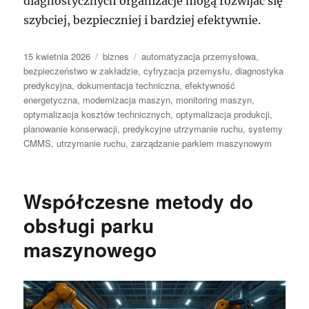
diagnostycznych organizacje mogą rozwijać się
szybciej, bezpieczniej i bardziej efektywnie.
Data
Kategorie
Tagi
15 kwietnia 2026
biznes
automatyzacja przemysłowa
,
publikacji
bezpieczeństwo w zakładzie
,
cyfryzacja przemysłu
,
diagnostyka
predykcyjna
,
dokumentacja techniczna
,
efektywność
energetyczna
,
modernizacja maszyn
,
monitoring maszyn
,
optymalizacja kosztów technicznych
,
optymalizacja produkcji
,
planowanie konserwacji
,
predykcyjne utrzymanie ruchu
,
systemy
CMMS
,
utrzymanie ruchu
,
zarządzanie parkiem maszynowym
Współczesne metody do
obsługi parku
maszynowego