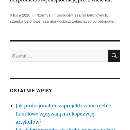
Data
Kategorie
Tagi
6 lipca 2026
Przemysł
producent szamb betonowych
,
publikacji
szamba betonowe
,
szamba wodoszczelne
,
szambo betonowe
SZU
Szukaj:
OSTATNIE WPISY
Jak profesjonalnie zaprojektowane meble
handlowe wpływają na ekspozycję
artykułów?