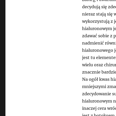
decydują się zde
nieraz stają się
wykorzystują z 
hialuronowym je
zdawać sobie z 
nadmienić równi
hialuronowego j
jest tu element
wielu oraz chir
znacznie bardzie
Na ogół kwas hi
mniejszymi zmar
zdecydowanie su
hialuronowym na
inaczej cera wró
jest z botoksem,