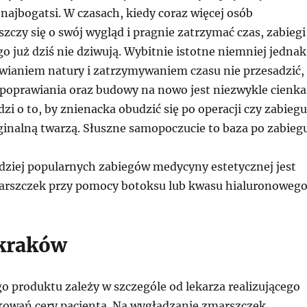
 najbogatsi. W czasach, kiedy coraz więcej osób
szczy się o swój wygląd i pragnie zatrzymać czas, zabiegi
o już dziś nie dziwują. Wybitnie istotne niemniej jednak
rawianiem natury i zatrzymywaniem czasu nie przesadzić,
poprawiania oraz budowy na nowo jest niezwykle cienka
dzi o to, by znienacka obudzić się po operacji czy zabiegu
yginalną twarzą. Słuszne samopoczucie to baza po zabieg
dziej popularnych zabiegów medycyny estetycznej jest
rszczek przy pomocy botoksu lub kwasu hialuronowego
 kraków
o produktu zależy w szczególe od lekarza realizującego
kowań cery pacjenta. Na wygładzanie zmarszczek