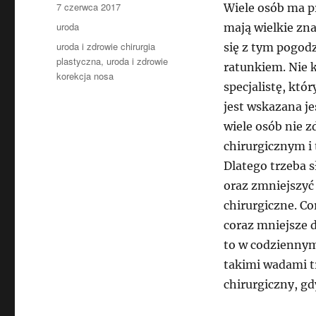
Data
7 czerwca 2017
Wiele osób ma p
publikacji
Kategorie
uroda
mają wielkie zn
Tagi
uroda i zdrowie chirurgia
się z tym pogodz
plastyczna
,
uroda i zdrowie
ratunkiem. Nie k
korekcja nosa
specjalistę, któ
jest wskazana je
wiele osób nie z
chirurgicznym i 
Dlatego trzeba s
oraz zmniejszyć 
chirurgiczne. Co
coraz mniejsze 
to w codziennym
takimi wadami tr
chirurgiczny, gd