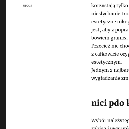
publikacji
Kategorie
uroda
korzystają tylko
niesłychanie tro
estetyczne nikog
jest, aby z pop
bowiem granica 
Przecież nie cho
z całkowicie or
estetycznym.
Jednym z najbar
wygładzanie zma
nici pdo
Wybór należyteg
zabieg i uwarun