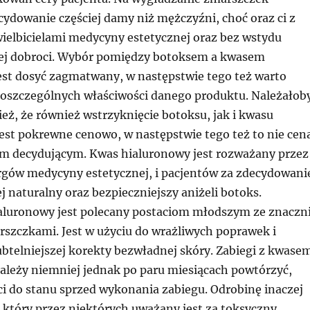
cydowanie częściej damy niż mężczyźni, choć oraz ci z
 wielbicielami medycyny estetycznej oraz bez wstydu
jej dobroci. Wybór pomiędzy botoksem a kwasem
st dosyć zagmatwany, w następstwie tego też warto
poszczególnych właściwości danego produktu. Należałob
eż, że również wstrzyknięcie botoksu, jak i kwasu
est pokrewne cenowo, w następstwie tego też to nie cen
em decydującym. Kwas hialuronowy jest rozważany przez
urgów medycyny estetycznej, i pacjentów za zdecydowani
j naturalny oraz bezpieczniejszy aniżeli botoks.
aluronowy jest polecany postaciom młodszym ze znaczn
szczkami. Jest w użyciu do wrażliwych poprawek i
btelniejszej korekty bezwładnej skóry. Zabiegi z kwase
leży niemniej jednak po paru miesiącach powtórzyć,
ci do stanu sprzed wykonania zabiegu. Odrobinę inaczej
 który przez niektórych uważany jest za toksyczny