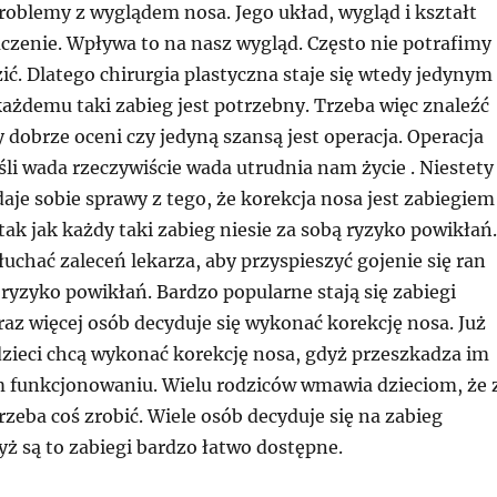
roblemy z wyglądem nosa. Jego układ, wygląd i kształt
aczenie. Wpływa to na nasz wygląd. Często nie potrafimy
ić. Dlatego chirurgia plastyczna staje się wtedy jedynym
ażdemu taki zabieg jest potrzebny. Trzeba więc znaleźć
ry dobrze oceni czy jedyną szansą jest operacja. Operacja
śli wada rzeczywiście wada utrudnia nam życie . Niestety
daje sobie sprawy z tego, że korekcja nosa jest zabiegiem
tak jak każdy taki zabieg niesie za sobą ryzyko powikłań.
łuchać zaleceń lekarza, aby przyspieszyć gojenie się ran
ryzyko powikłań. Bardzo popularne stają się zabiegi
raz więcej osób decyduje się wykonać korekcję nosa. Już
dzieci chcą wykonać korekcję nosa, gdyż przeszkadza im
 funkcjonowaniu. Wielu rodziców wmawia dzieciom, że 
zeba coś zrobić. Wiele osób decyduje się na zabieg
yż są to zabiegi bardzo łatwo dostępne.