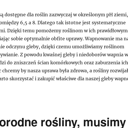
są dostępne dla roślin zazwyczaj w określonym pH ziemi,
omiędzy 6,5 a 8. Dlatego tak istotne jest systematyczne
mi. Dzięki temu pomożemy roślinom w ich prawidłowym
ając sobie optymalnie obfite uprawy. Wapnowanie ma n
ie odczynu gleby, dzięki czemu umożliwiamy roślinom
żywianie. Z powodu kwaśnej gleby i niedoborów wapnia 
dzi do zniszczeń ścian komórkowych oraz zaburzenia ic
ięc chcemy by nasza uprawa była zdrowa, a rośliny rozwija
rto skorzystać i zakupić właściwe dla naszej gleby wapn
dorodne rośliny, musimy