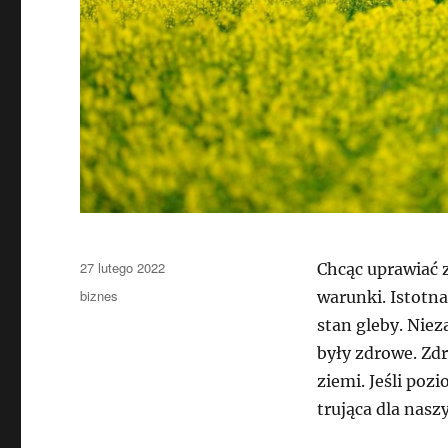
Data
27 lutego 2022
Chcąc uprawiać 
publikacji
Kategorie
biznes
warunki. Istotna
stan gleby. Niez
były zdrowe. Zd
ziemi. Jeśli poz
trująca dla naszy