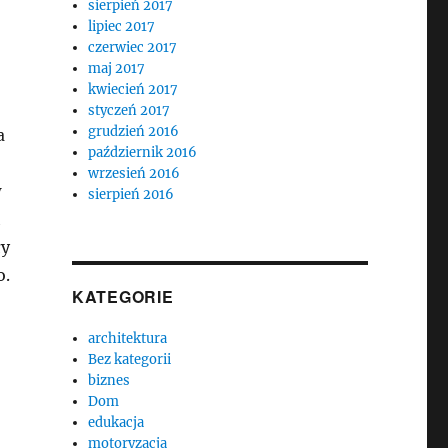
sierpień 2017
lipiec 2017
czerwiec 2017
maj 2017
kwiecień 2017
styczeń 2017
grudzień 2016
a
październik 2016
wrzesień 2016
w
sierpień 2016
h
ły
o.
KATEGORIE
architektura
Bez kategorii
biznes
Dom
edukacja
motoryzacja