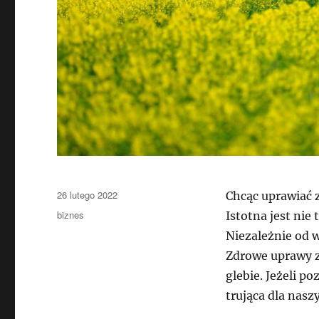
Data
26 lutego 2022
Chcąc uprawiać 
publikacji
Kategorie
biznes
Istotna jest nie
Niezależnie od w
Zdrowe uprawy 
glebie. Jeżeli p
trująca dla naszy