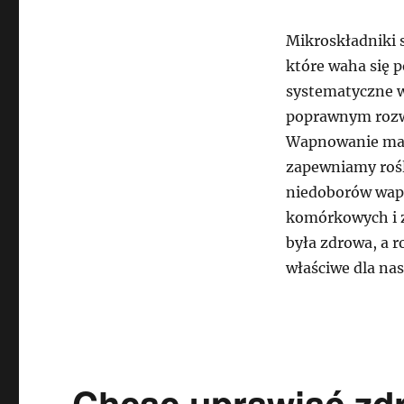
Mikroskładniki 
które waha się p
systematyczne 
poprawnym rozwo
Wapnowanie ma n
zapewniamy rośl
niedoborów wapn
komórkowych i z
była zdrowa, a r
właściwe dla nas
Chcąc uprawiać zd