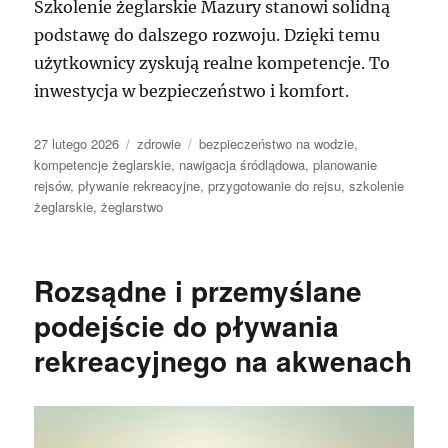
Szkolenie żeglarskie Mazury stanowi solidną
podstawę do dalszego rozwoju. Dzięki temu
użytkownicy zyskują realne kompetencje. To
inwestycja w bezpieczeństwo i komfort.
Data
Kategorie
Tagi
27 lutego 2026
zdrowie
bezpieczeństwo na wodzie
,
publikacji
kompetencje żeglarskie
,
nawigacja śródlądowa
,
planowanie
rejsów
,
pływanie rekreacyjne
,
przygotowanie do rejsu
,
szkolenie
żeglarskie
,
żeglarstwo
Rozsądne i przemyślane
podejście do pływania
rekreacyjnego na akwenach